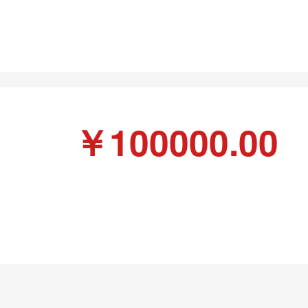
￥100000.00