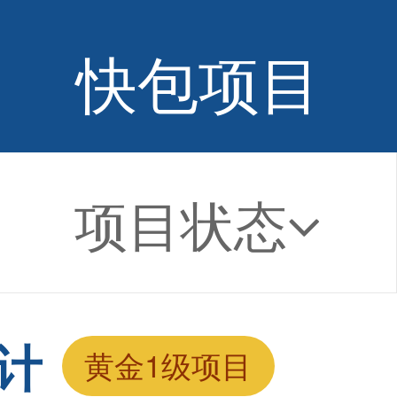
快包项目
项目状态
计
黄金1级项目