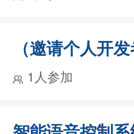
1人参加
智能语音控制系