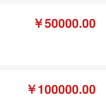
￥50000.00
￥100000.00