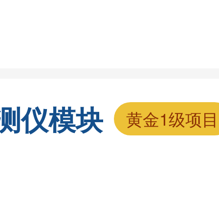
测仪模块
黄金1级项目