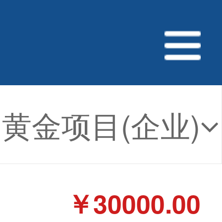
黄金项目(企业)
￥30000.00